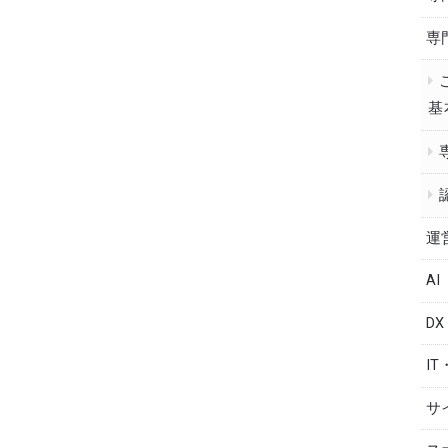
専
基
運
AI
DX
IT
サ