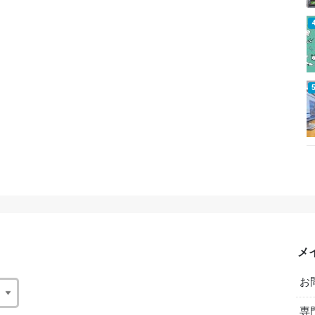
メ
お
専