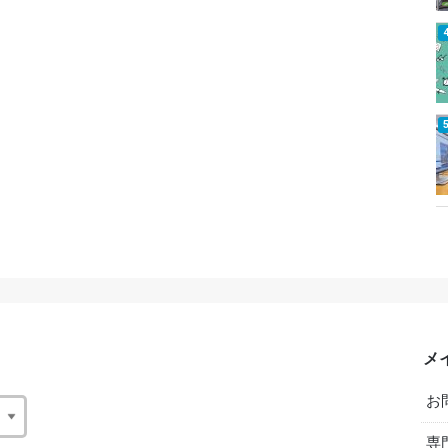
メ
お
専