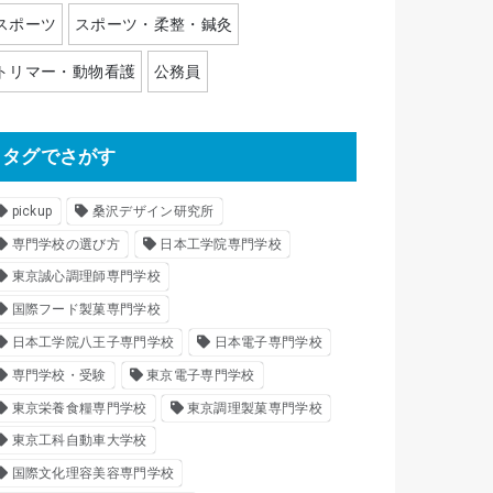
スポーツ
スポーツ・柔整・鍼灸
トリマー・動物看護
公務員
タグでさがす
pickup
桑沢デザイン研究所
専門学校の選び方
日本工学院専門学校
東京誠心調理師専門学校
国際フード製菓専門学校
日本工学院八王子専門学校
日本電子専門学校
専門学校・受験
東京電子専門学校
東京栄養食糧専門学校
東京調理製菓専門学校
東京工科自動車大学校
国際文化理容美容専門学校