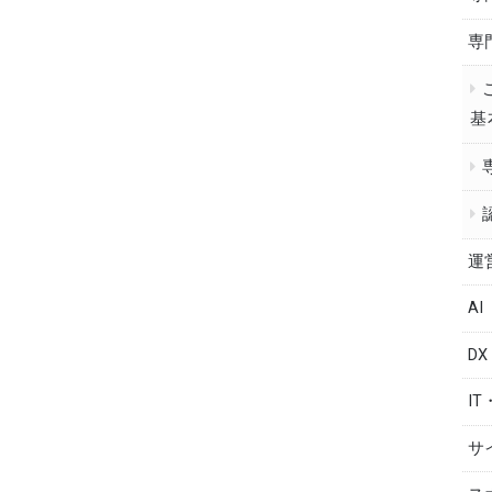
専
基
運
AI
DX
IT
サ