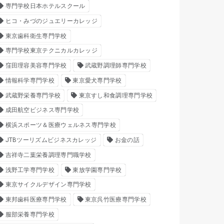
専門学校日本ホテルスクール
ヒコ・みづのジュエリーカレッジ
東京歯科衛生専門学校
専門学校東京テクニカルカレッジ
窪田理容美容専門学校
武蔵野調理師専門学校
情報科学専門学校
東京愛犬専門学校
武蔵野栄養専門学校
東京すし和食調理専門学校
成田航空ビジネス専門学校
横浜スポーツ＆医療ウェルネス専門学校
JTBツーリズムビジネスカレッジ
お金の話
吉祥寺二葉栄養調理専門職学校
浅野工学専門学校
東放学園専門学校
東京サイクルデザイン専門学校
東邦歯科医療専門学校
東京呉竹医療専門学校
服部栄養専門学校