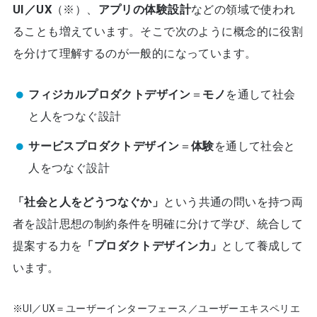
UI／UX
（※）、
アプリの体験設計
などの領域で使われ
ることも増えています。そこで次のように概念的に役割
を分けて理解するのが一般的になっています。
フィジカルプロダクトデザイン
＝
モノ
を通して社会
と人をつなぐ設計
サービスプロダクトデザイン
＝
体験
を通して社会と
人をつなぐ設計
「社会と人をどうつなぐか」
という共通の問いを持つ両
者を設計思想の制約条件を明確に分けて学び、統合して
提案する力を
「プロダクトデザイン力」
として養成して
います。
※UI／UX＝ユーザーインターフェース／ユーザーエキスペリエ