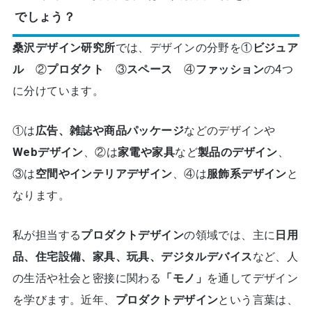
でしょう？
桑沢デザイン研究所
では、デザインの分野を①
ビジュア
ル
②
プロダクト
③
スペース
④
ファッション
の4つ
に分けています。
①は
広告、雑誌や商品パッケージ
などのデザインや
Webデザイン
、②は
家電や家具
など
製品のデザイン
、
③は
空間やインテリアデザイン
、④は
服飾系デザイン
と
なります。
私が担当する
プロダクトデザイン
の領域では、主に
日用
品、住宅設備、家具、玩具、デジタルデバイス
など、人
の生活や社会と密接に関わる
「モノ」
を通してデザイン
を学びます。近年、
プロダクトデザイン
という言葉は、