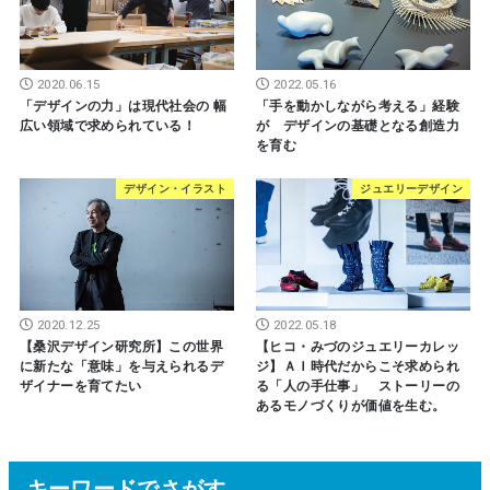
2020.06.15
2022.05.16
「デザインの力」は現代社会の 幅
「手を動かしながら考える」経験
広い領域で求められている！
が デザインの基礎となる創造力
を育む
デザイン・イラスト
ジュエリーデザイン
2020.12.25
2022.05.18
【桑沢デザイン研究所】この世界
【ヒコ・みづのジュエリーカレッ
に新たな「意味」を与えられるデ
ジ】ＡＩ時代だからこそ求められ
ザイナーを育てたい
る「人の手仕事」 ストーリーの
あるモノづくりが価値を生む。
キーワードでさがす