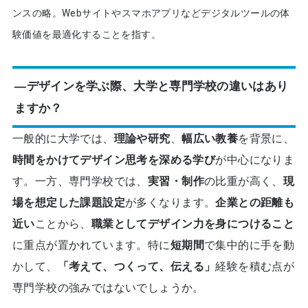
ンスの略。Webサイトやスマホアプリなどデジタルツールの体
験価値を最適化することを指す。
―デザインを学ぶ際、大学と専門学校の違いはあり
ますか？
一般的に大学では、
理論や研究
、
幅広い教養
を背景に、
時間をかけてデザイン思考を深める学び
が中心になりま
す。一方、専門学校では、
実習・制作
の比重が高く、
現
場を想定した課題設定
が多くなります。
企業との距離も
近い
ことから、
職業としてデザイン力を身につけること
に重点が置かれています。特に
短期間
で集中的に手を動
かして、
「考えて、つくって、伝える」
経験を積む点が
専門学校の強みではないでしょうか。