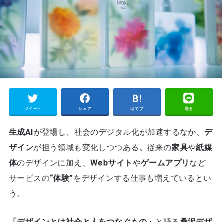
ツイート
シェア
はてブ
送る
生成AI
が登場し、社会のデジタル化が加速するなか、
デ
ザイン
が担う領域も変化しつつある。従来の
家具
や
紙媒
体
のデザインに加え、
Webサイト
や
ゲームアプリ
など
サービスの
“体験”
をデザインする仕事も増えているとい
う。
「デザインとは社会と人をつなぐもの」
と語る
桑沢デザ