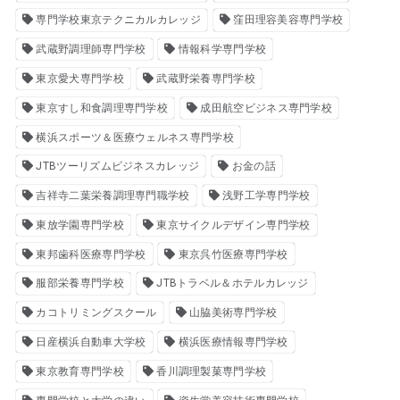
専門学校東京テクニカルカレッジ
窪田理容美容専門学校
武蔵野調理師専門学校
情報科学専門学校
東京愛犬専門学校
武蔵野栄養専門学校
東京すし和食調理専門学校
成田航空ビジネス専門学校
横浜スポーツ＆医療ウェルネス専門学校
JTBツーリズムビジネスカレッジ
お金の話
吉祥寺二葉栄養調理専門職学校
浅野工学専門学校
東放学園専門学校
東京サイクルデザイン専門学校
東邦歯科医療専門学校
東京呉竹医療専門学校
服部栄養専門学校
JTBトラベル＆ホテルカレッジ
カコトリミングスクール
山脇美術専門学校
日産横浜自動車大学校
横浜医療情報専門学校
東京教育専門学校
香川調理製菓専門学校