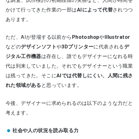
な調査、試作検討の初期段階の実務など、人間が時間を
かけて行ってきた作業の一部は
AIによって代替
されつつ
あります。
ただ、AIが登場する以前から
Photoshop
や
Illustrator
などの
デザインソフト
や
3Dプリンター
に代表される
デ
ジタル工作機器
は存在し、誰でもデザイナーになれる時
代は到来していました。それでもデザイナーという職業
は残ってきた。そこに
AIでは代替しにくい、人間に残さ
れた領域がある
と思っています。
今後、デザイナーに求められるのは以下のような力だと
考えます。
社会や人の状況を読み取る力