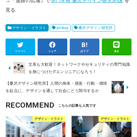
→『進路の広場』で
専門学校 桑沢デザイン研究所
を
見る
デザイン・イラスト
pickup
桑沢デザイン研究所
ツイート
シェア
はてブ
送る
文系も大歓迎！ネットワークやセキュリティの専門知識
を身につけたITエンジニアになろう！
【桑沢デザイン研究所】人間の身体・感覚・行動・感情
を起点に、デザインを通して社会にどう関与するか
RECOMMEND
デザイン・イラスト
デザイン・イラスト