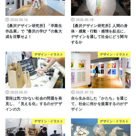
2022.05.16
2026.05.18
【桑沢デザイン研究所】「卒業生
【桑沢デザイン研究所】人間の身
作品展」で〝桑沢の学び〞の集大
体・感覚・行動・感情を起点に、
成を目撃せよ！
デザインを通して社会にどう関与
するか
デザイン・イラスト
デザイン・イラスト
2023.05.01
2021.07.15
普段は気づかない社会の問題を発
自ら生み出した「かたち」を通じ
見し、「見える化」するのがデザ
て、社会に何かを提案するのがデ
インの力
ザイン
デザイン・イラスト
デザイン・イラスト