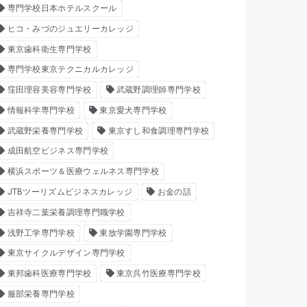
専門学校日本ホテルスクール
ヒコ・みづのジュエリーカレッジ
東京歯科衛生専門学校
専門学校東京テクニカルカレッジ
窪田理容美容専門学校
武蔵野調理師専門学校
情報科学専門学校
東京愛犬専門学校
武蔵野栄養専門学校
東京すし和食調理専門学校
成田航空ビジネス専門学校
横浜スポーツ＆医療ウェルネス専門学校
JTBツーリズムビジネスカレッジ
お金の話
吉祥寺二葉栄養調理専門職学校
浅野工学専門学校
東放学園専門学校
東京サイクルデザイン専門学校
東邦歯科医療専門学校
東京呉竹医療専門学校
服部栄養専門学校