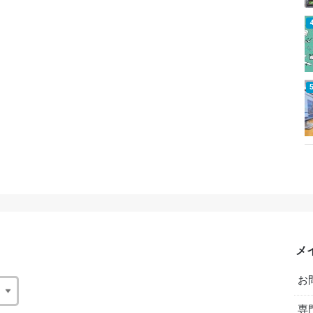
メ
お
専