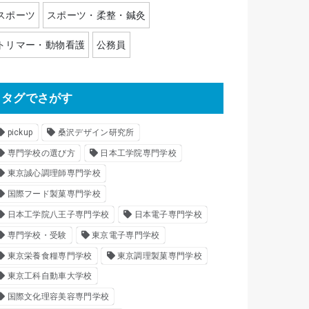
スポーツ
スポーツ・柔整・鍼灸
トリマー・動物看護
公務員
タグでさがす
pickup
桑沢デザイン研究所
専門学校の選び方
日本工学院専門学校
東京誠心調理師専門学校
国際フード製菓専門学校
日本工学院八王子専門学校
日本電子専門学校
専門学校・受験
東京電子専門学校
東京栄養食糧専門学校
東京調理製菓専門学校
東京工科自動車大学校
国際文化理容美容専門学校