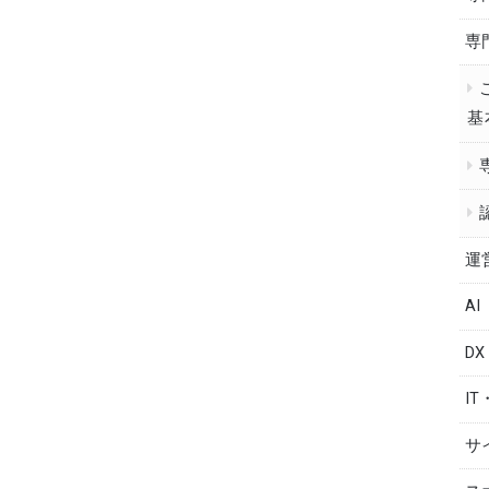
専
基
運
AI
DX
IT
サ