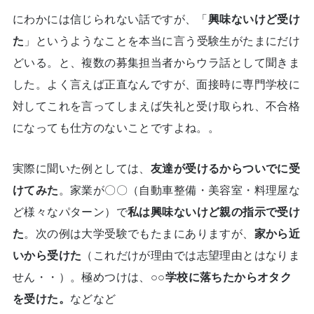
にわかには信じられない話ですが、「
興味ないけど受け
た
」というようなことを本当に言う受験生がたまにだけ
どいる。と、複数の募集担当者からウラ話として聞きま
した。よく言えば正直なんですが、面接時に専門学校に
対してこれを言ってしまえば失礼と受け取られ、不合格
になっても仕方のないことですよね。。
実際に聞いた例としては、
友達が受けるからついでに受
けてみた
。家業が〇〇（自動車整備・美容室・料理屋な
ど様々なパターン）で
私は興味ないけど親の指示で受け
た
。次の例は大学受験でもたまにありますが、
家から近
いから受けた
（これだけが理由では志望理由とはなりま
せん・・）。極めつけは、
○○学校に落ちたからオタク
を受けた。
などなど