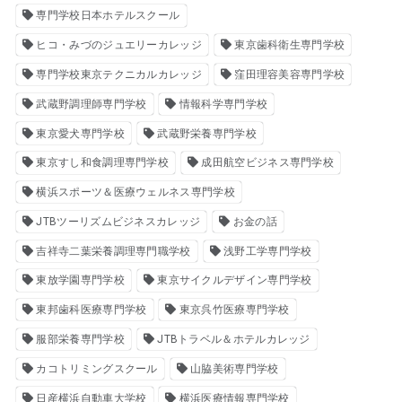
専門学校日本ホテルスクール
ヒコ・みづのジュエリーカレッジ
東京歯科衛生専門学校
専門学校東京テクニカルカレッジ
窪田理容美容専門学校
武蔵野調理師専門学校
情報科学専門学校
東京愛犬専門学校
武蔵野栄養専門学校
東京すし和食調理専門学校
成田航空ビジネス専門学校
横浜スポーツ＆医療ウェルネス専門学校
JTBツーリズムビジネスカレッジ
お金の話
吉祥寺二葉栄養調理専門職学校
浅野工学専門学校
東放学園専門学校
東京サイクルデザイン専門学校
東邦歯科医療専門学校
東京呉竹医療専門学校
服部栄養専門学校
JTBトラベル＆ホテルカレッジ
カコトリミングスクール
山脇美術専門学校
日産横浜自動車大学校
横浜医療情報専門学校