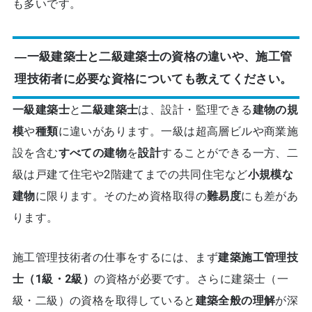
も多いです。
―一級建築士と二級建築士の資格の違いや、施工管
理技術者に必要な資格についても教えてください。
一級建築士
と
二級建築士
は、設計・監理できる
建物の規
模
や
種類
に違いがあります。一級は超高層ビルや商業施
設を含む
すべての建物
を
設計
することができる一方、二
級は戸建て住宅や2階建てまでの共同住宅など
小規模な
建物
に限ります。そのため資格取得の
難易度
にも差があ
ります。
施工管理技術者の仕事をするには、まず
建築施工管理技
士（1級・2級）
の資格が必要です。さらに建築士（一
級・二級）の資格を取得していると
建築全般の理解
が深