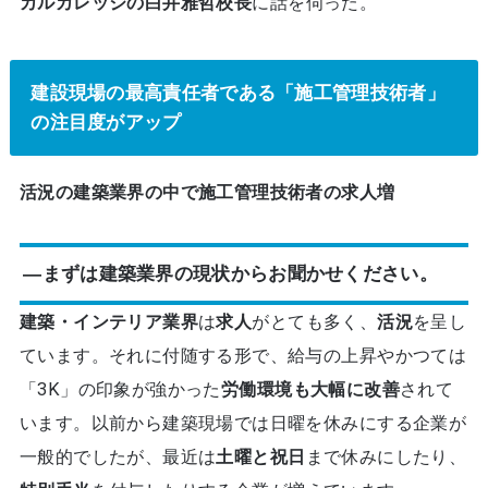
カルカレッジの白井雅哲校長
に話を伺った。
建設現場の最高責任者である「施工管理技術者」
の注目度がアップ
活況の建築業界の中で施工管理技術者の求人増
―まずは建築業界の現状からお聞かせください。
建築・インテリア業界
は
求人
がとても多く、
活況
を呈し
ています。それに付随する形で、給与の上昇やかつては
「3K」の印象が強かった
労働環境も大幅に改善
されて
います。以前から建築現場では日曜を休みにする企業が
一般的でしたが、最近は
土曜と祝日
まで休みにしたり、