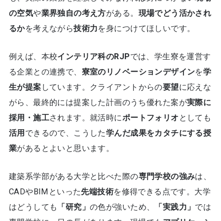
の空気
や
業界独自の考え方
がある。
現場でどう活かされ
るか
を考えながら
技術力
を身につけてほしいです。
例えば、本校
インテリア科のRJP
では、学生寮を運営す
る企業との連携で、
寮室のリノベーションデザイン
を
学
生が提案
しています。クライアントからの
要望
に応えな
がら、最終的には提案した計画のうち優れた案が
実際に
採用・施工
されます。就活時に
ポートフォリオ
としても
活用
できるので、こうした
学んだ成果をカタチにする授
業
があるとよいと思います。
建築系学部がある大学と比べた際の
専門学校の強み
は、
CADやBIMといった
先端技術
を修得できる点です。大学
はどうしても
「研究」
の色が強いため、
「実践力」
では