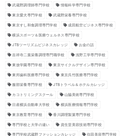
武蔵野調理師専門学校
情報科学専門学校
東京愛犬専門学校
武蔵野栄養専門学校
東京すし和食調理専門学校
成田航空ビジネス専門学校
横浜スポーツ＆医療ウェルネス専門学校
JTBツーリズムビジネスカレッジ
お金の話
吉祥寺二葉栄養調理専門職学校
浅野工学専門学校
東放学園専門学校
東京サイクルデザイン専門学校
東邦歯科医療専門学校
東京呉竹医療専門学校
服部栄養専門学校
JTBトラベル＆ホテルカレッジ
カコトリミングスクール
山脇美術専門学校
日産横浜自動車大学校
横浜医療情報専門学校
東京教育専門学校
香川調理製菓専門学校
専門学校と大学の違い
資生堂美容技術専門学校
専門学校武蔵野ファッションカレッジ
住田美容専門学校