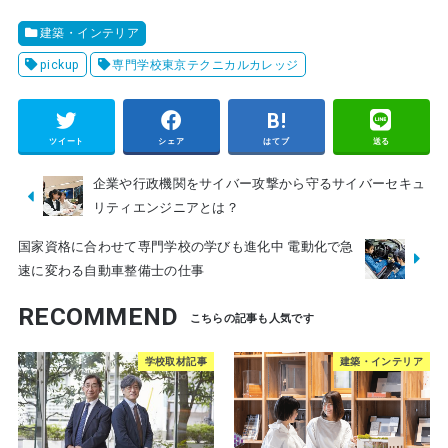
建築・インテリア
pickup
専門学校東京テクニカルカレッジ
ツイート
シェア
はてブ
送る
企業や行政機関をサイバー攻撃から守るサイバーセキュ
リティエンジニアとは？
国家資格に合わせて専門学校の学びも進化中 電動化で急
速に変わる自動車整備士の仕事
RECOMMEND
学校取材記事
建築・インテリア