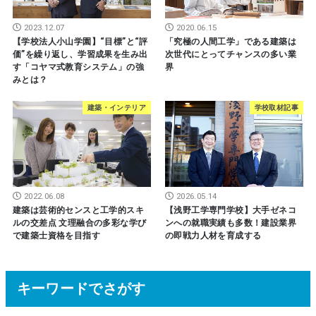
2023.12.07
2020.06.15
【学校法人小山学園】“目標”と“評
「究極の人間工学」である建築は
価”を繰り返し、学習成果を生み出
次世代にとってチャンスの多い業
す「コヤマ式教育システム」の強
界
みとは？
建築・インテリア
学校取材記事
2022.06.08
2026.05.14
建築は芸術的センスと工学的スキ
【浅野工学専門学校】大手ゼネコ
ルの交差点 文理融合の多彩な学び
ンへの就職実績も多数！建設業界
で建築士資格を目指す
の即戦力人材を育成する
キーワードでさがす