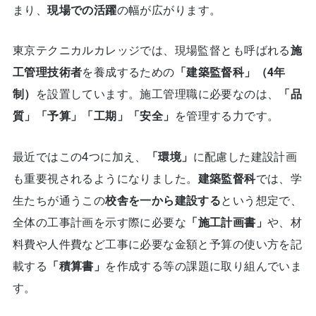
まり、
現場での活躍
の幅が広がります。
東京テクニカルカレッジでは、現場監督とも呼ばれる
施
工管理技術者
を養成するための
「建築監督科」（4年
制）
を設置しています。施工管理職に必要なのは、
「品
質」「予算」「工期」「安全」
を管理する力です。
最近ではこの4つに加え、
「環境」
に配慮した建設計画
も重要視されるようになりました。
建築監督科
では、学
生たちが通うこの
校舎を一から建設する
という想定で、
全体の工事計画を示す際に必要な
「施工計画書」
や、材
料費や人件費など工事に必要な金額と予算の使い方を記
載する
「積算書」
を作成する等の課題に取り組んでいま
す。