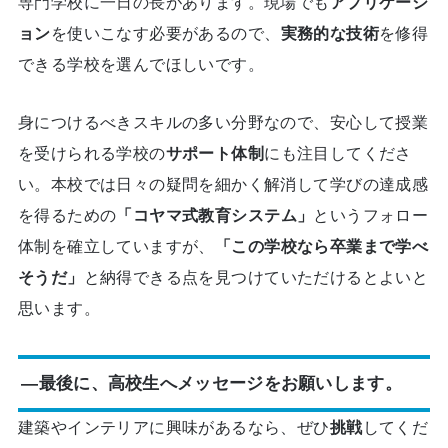
専門学校に一日の長があります。現場でも
アプリケーシ
ョン
を使いこなす必要があるので、
実務的な技術
を修得
できる学校を選んでほしいです。
身につけるべきスキルの多い分野なので、安心して授業
を受けられる学校の
サポート体制
にも注目してくださ
い。本校では日々の疑問を細かく解消して学びの達成感
を得るための
「コヤマ式教育システム」
というフォロー
体制を確立していますが、
「この学校なら卒業まで学べ
そうだ」
と納得できる点を見つけていただけるとよいと
思います。
―最後に、高校生へメッセージをお願いします。
建築やインテリアに興味があるなら、ぜひ
挑戦
してくだ