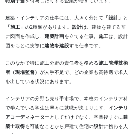
特別手当
を付与したりする企業が増えています。
建築・インテリアの仕事には、大きく分けて
「設計」
と
「施工」
の2種類があります。
設計
は、建物を建てる前
に図面を作成し、
建築計画
を立てる仕事。
施工
は、設計
図をもとに実際に
建物を建設
する仕事です。
このなかで特に施工分野の責任者を務める
施工管理技術
者（現場監督）
が人手不足で、どの企業も高待遇で求人
を出している状況にあります。
インテリアの分野も売り手市場で、本校のインテリア科
で学んでいる学生は早々に就職が決まります。
インテリ
アコーディネーター
としてだけでなく、卒業後すぐに
建
築士取得
も可能なことから戸建て住宅の
設計
に携わる人