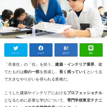
ツイート
シェア
はてブ
送る
「衣食住」の「住」を担う、
建築・インテリア業界
。建
てたものは
街の一部
を形成し、
長く残っていく
という点
で大きなやりがいを得られる業種だ。
こうした建築やインテリアにおける
プロフェッショナル
となるために必要な学びについて、
専門学校東京テクニ