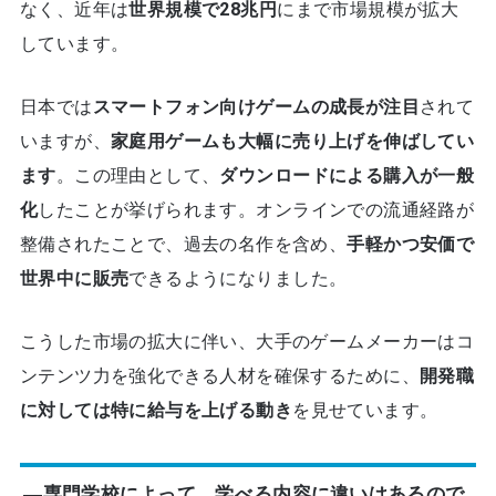
なく、近年は
世界規模で28兆円
にまで市場規模が拡大
しています。
日本では
スマートフォン向けゲームの成長が注目
されて
いますが、
家庭用ゲームも大幅に売り上げを伸ばしてい
ます
。この理由として、
ダウンロードによる購入が一般
化
したことが挙げられます。オンラインでの流通経路が
整備されたことで、過去の名作を含め、
手軽かつ安価で
世界中に販売
できるようになりました。
こうした市場の拡大に伴い、大手のゲームメーカーはコ
ンテンツ力を強化できる人材を確保するために、
開発職
に対しては特に給与を上げる動き
を見せています。
―専門学校によって、学べる内容に違いはあるので