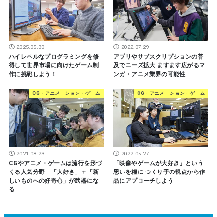
2025.05.30
2022.07.29
ハイレベルなプログラミングを修
アプリやサブスクリプションの普
得して世界市場に向けたゲーム制
及でニーズ拡大 ますます広がるマ
作に挑戦しよう！
ンガ・アニメ業界の可能性
CG・アニメーション・ゲーム
CG・アニメーション・ゲーム
2021.08.23
2022.05.27
CGやアニメ・ゲームは流行を形づ
「映像やゲームが大好き」という
くる人気分野 「大好き」＋「新
思いを糧に つくり手の視点から作
しいものへの好奇心」が武器にな
品にアプローチしよう
る