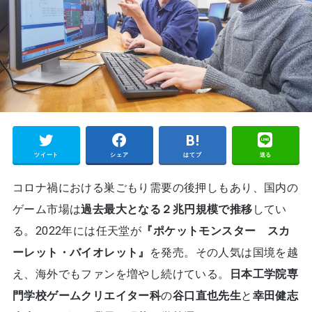
ツイート
シェア
はてブ
送る
コロナ禍における巣ごもり需要の後押しもあり、国内の
ゲーム市場は
過去最大となる２兆円規模で推移
してい
る。2022年には任天堂が
『ポケットモンスター スカ
ーレット・バイオレット』
を発売。その人気は国境を越
え、海外でもファンを増やし続けている。
日本工学院専
門学校ゲームクリエイター科
の
谷口直也先生
と
幸田健志