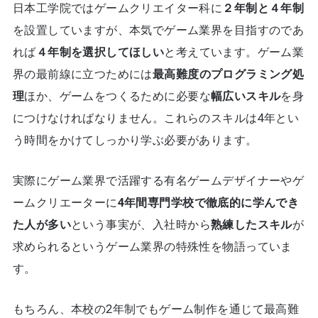
日本工学院ではゲームクリエイター科に
２年制と４年制
を設置していますが、本気でゲーム業界を目指すのであ
れば
４年制を選択してほしい
と考えています。ゲーム業
界の最前線に立つためには
最高難度のプログラミング処
理
ほか、ゲームをつくるために必要な
幅広いスキル
を身
につけなければなりません。これらのスキルは4年とい
う時間をかけてしっかり学ぶ必要があります。
実際にゲーム業界で活躍する有名ゲームデザイナーやゲ
ームクリエーターに
4年間専門学校で徹底的に学んでき
た人が多い
という事実が、入社時から
熟練したスキル
が
求められるというゲーム業界の特殊性を物語っていま
す。
もちろん、本校の2年制でもゲーム制作を通じて最高難