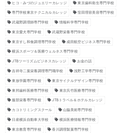
ヒコ・みづのジュエリーカレッジ
東京歯科衛生専門学校
専門学校東京テクニカルカレッジ
窪田理容美容専門学校
武蔵野調理師専門学校
情報科学専門学校
東京愛犬専門学校
武蔵野栄養専門学校
東京すし和食調理専門学校
成田航空ビジネス専門学校
横浜スポーツ＆医療ウェルネス専門学校
JTBツーリズムビジネスカレッジ
お金の話
吉祥寺二葉栄養調理専門職学校
浅野工学専門学校
東放学園専門学校
東京サイクルデザイン専門学校
東邦歯科医療専門学校
東京呉竹医療専門学校
服部栄養専門学校
JTBトラベル＆ホテルカレッジ
カコトリミングスクール
山脇美術専門学校
日産横浜自動車大学校
横浜医療情報専門学校
東京教育専門学校
香川調理製菓専門学校