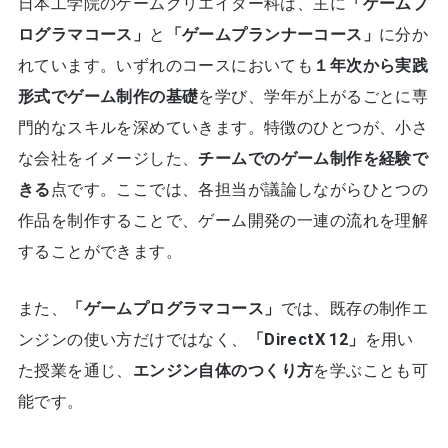
日本工学院のゲームクリエイター科は、主に
「ゲームプ
ログラマコース」
と
「ゲームプランナーコース」
に分か
れています。いずれのコースにおいても
１年次から実践
形式でゲーム制作の基礎
を学び、学年が上がるごとに専
門的なスキルを深めていきます。特徴のひとつが、小さ
な会社をイメージした、
チームでのゲーム制作を経験で
きる
点です。ここでは、各担当が議論しながらひとつの
作品を制作することで、ゲーム開発の一連の流れを理解
することができます。
また、
「ゲームプログラマコース」
では、既存の制作エ
ンジンの使い方だけではなく、
「DirectX 12」
を用い
た授業を通じ、
エンジン自体のつくり方
を学ぶことも可
能です。