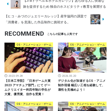
【JTBトラベル＆ホテルカレッジ】あらゆる人に快適な
旅を提供するため 独自のホスピタリティ教育を展開する
【ヒコ・みづのジュエリーカレッジ】産学協同の課題で
「消費者」を意識した作品制作に挑戦する。
RECOMMEND
CG・アニメーション・ゲーム
CG・アニメーション・ゲーム
2023.09.28
2026.05.20
【日本工学院】「日本ゲーム大賞
デジタル化が加速するCG・アニメ
2023 アマチュア部門」にて ゲー
制作現場 幅広い工程を経験して、
ムクリエイター科四年制の学生が
適性を見極めよう！
大賞、優秀賞、佳作を受賞！
CG・アニメーション・ゲーム
CG・アニメーション・ゲーム