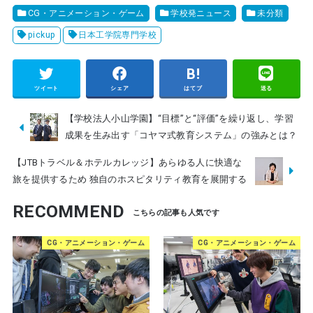
CG・アニメーション・ゲーム
学校発ニュース
未分類
pickup
日本工学院専門学校
ツイート
シェア
はてブ
送る
【学校法人小山学園】“目標”と“評価”を繰り返し、学習
成果を生み出す「コヤマ式教育システム」の強みとは？
【JTBトラベル＆ホテルカレッジ】あらゆる人に快適な
旅を提供するため 独自のホスピタリティ教育を展開する
RECOMMEND
CG・アニメーション・ゲーム
CG・アニメーション・ゲーム