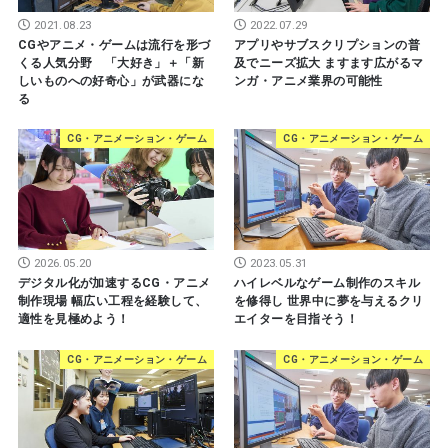
2021.08.23
2022.07.29
CGやアニメ・ゲームは流行を形づ
アプリやサブスクリプションの普
くる人気分野 「大好き」＋「新
及でニーズ拡大 ますます広がるマ
しいものへの好奇心」が武器にな
ンガ・アニメ業界の可能性
る
CG・アニメーション・ゲーム
CG・アニメーション・ゲーム
2026.05.20
2023.05.31
デジタル化が加速するCG・アニメ
ハイレベルなゲーム制作のスキル
制作現場 幅広い工程を経験して、
を修得し 世界中に夢を与えるクリ
適性を見極めよう！
エイターを目指そう！
CG・アニメーション・ゲーム
CG・アニメーション・ゲーム