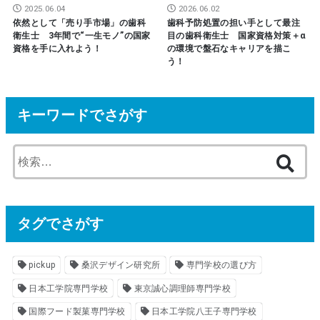
2025.06.04
2026.06.02
依然として「売り手市場」の歯科
歯科予防処置の担い手として最注
衛生士 3年間で“一生モノ”の国家
目の歯科衛生士 国家資格対策＋α
資格を手に入れよう！
の環境で盤石なキャリアを描こ
う！
キーワードでさがす
検
索
:
タグでさがす
pickup
桑沢デザイン研究所
専門学校の選び方
日本工学院専門学校
東京誠心調理師専門学校
国際フード製菓専門学校
日本工学院八王子専門学校