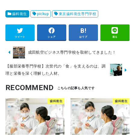
歯科衛生
pickup
東京歯科衛生専門学校
ツイート
シェア
はてブ
送る
成田航空ビジネス専門学校を取材してきました！
【服部栄養専門学校】次世代の「食」を支えるのは、調
理と栄養を深く理解した人材。
RECOMMEND
歯科衛生
歯科衛生