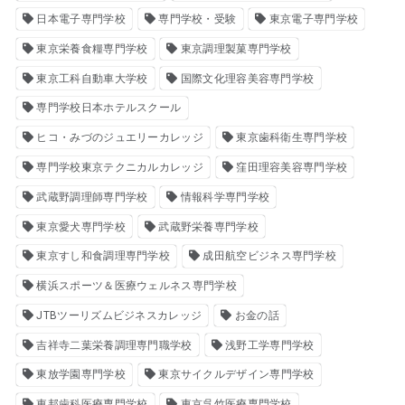
日本電子専門学校
専門学校・受験
東京電子専門学校
東京栄養食糧専門学校
東京調理製菓専門学校
東京工科自動車大学校
国際文化理容美容専門学校
専門学校日本ホテルスクール
ヒコ・みづのジュエリーカレッジ
東京歯科衛生専門学校
専門学校東京テクニカルカレッジ
窪田理容美容専門学校
武蔵野調理師専門学校
情報科学専門学校
東京愛犬専門学校
武蔵野栄養専門学校
東京すし和食調理専門学校
成田航空ビジネス専門学校
横浜スポーツ＆医療ウェルネス専門学校
JTBツーリズムビジネスカレッジ
お金の話
吉祥寺二葉栄養調理専門職学校
浅野工学専門学校
東放学園専門学校
東京サイクルデザイン専門学校
東邦歯科医療専門学校
東京呉竹医療専門学校