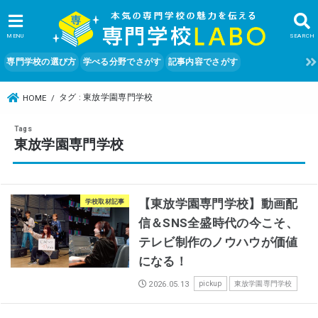
MENU
SEARCH
専門学校の選び方
学べる分野でさがす
記事内容でさがす
タグ : 東放学園専門学校
HOME
東放学園専門学校
【東放学園専門学校】動画配
学校取材記事
信＆SNS全盛時代の今こそ、
テレビ制作のノウハウが価値
になる！
2026.05.13
pickup
東放学園専門学校