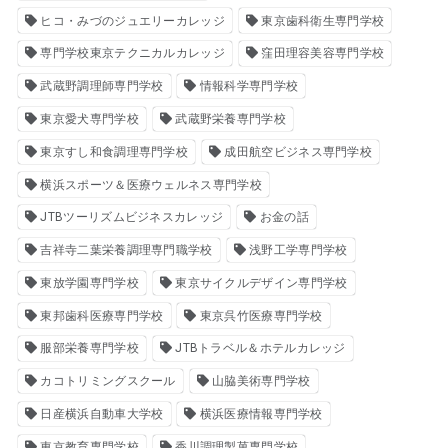
ヒコ・みづのジュエリーカレッジ
東京歯科衛生専門学校
専門学校東京テクニカルカレッジ
窪田理容美容専門学校
武蔵野調理師専門学校
情報科学専門学校
東京愛犬専門学校
武蔵野栄養専門学校
東京すし和食調理専門学校
成田航空ビジネス専門学校
横浜スポーツ＆医療ウェルネス専門学校
JTBツーリズムビジネスカレッジ
お金の話
吉祥寺二葉栄養調理専門職学校
浅野工学専門学校
東放学園専門学校
東京サイクルデザイン専門学校
東邦歯科医療専門学校
東京呉竹医療専門学校
服部栄養専門学校
JTBトラベル＆ホテルカレッジ
カコトリミングスクール
山脇美術専門学校
日産横浜自動車大学校
横浜医療情報専門学校
東京教育専門学校
香川調理製菓専門学校