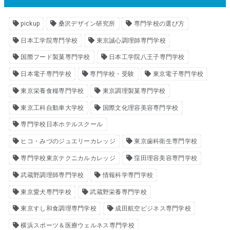
pickup
桑沢デザイン研究所
専門学校の選び方
日本工学院専門学校
東京誠心調理師専門学校
国際フード製菓専門学校
日本工学院八王子専門学校
日本電子専門学校
専門学校・受験
東京電子専門学校
東京栄養食糧専門学校
東京調理製菓専門学校
東京工科自動車大学校
国際文化理容美容専門学校
専門学校日本ホテルスクール
ヒコ・みづのジュエリーカレッジ
東京歯科衛生専門学校
専門学校東京テクニカルカレッジ
窪田理容美容専門学校
武蔵野調理師専門学校
情報科学専門学校
東京愛犬専門学校
武蔵野栄養専門学校
東京すし和食調理専門学校
成田航空ビジネス専門学校
横浜スポーツ＆医療ウェルネス専門学校