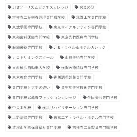
JTBツーリズムビジネスカレッジ
お金の話
吉祥寺二葉栄養調理専門職学校
浅野工学専門学校
東放学園専門学校
東京サイクルデザイン専門学校
東邦歯科医療専門学校
東京呉竹医療専門学校
服部栄養専門学校
JTBトラベル＆ホテルカレッジ
カコトリミングスクール
山脇美術専門学校
日産横浜自動車大学校
横浜医療情報専門学校
東京教育専門学校
香川調理製菓専門学校
専門学校と大学の違い
資生堂美容技術専門学校
専門学校武蔵野ファッションカレッジ
住田美容専門学校
中央工学校
横浜リハビリテーション専門学校
上野法律専門学校
東京エアトラベル・ホテル専門学校
道灌山学園保育福祉専門学校
吉祥寺二葉製菓専門職学校