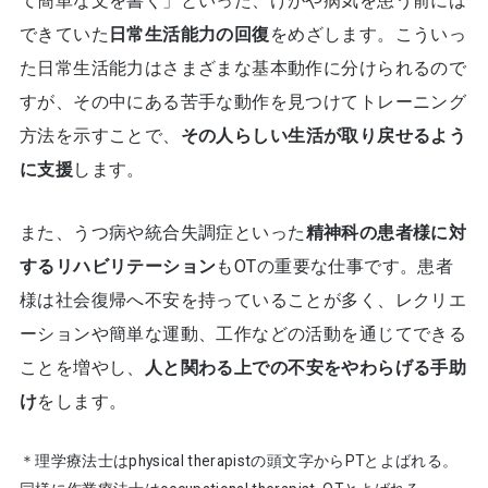
て簡単な文を書く」といった、けがや病気を患う前には
できていた
日常生活能力の回復
をめざします。こういっ
た日常生活能力はさまざまな基本動作に分けられるので
すが、その中にある苦手な動作を見つけてトレーニング
方法を示すことで、
その人らしい生活が取り戻せるよう
に支援
します。
また、うつ病や統合失調症といった
精神科の患者様に対
するリハビリテーション
もOTの重要な仕事です。患者
様は社会復帰へ不安を持っていることが多く、レクリエ
ーションや簡単な運動、工作などの活動を通じてできる
ことを増やし、
人と関わる上での不安をやわらげる手助
け
をします。
＊理学療法士はphysical therapistの頭文字からPTとよばれる。