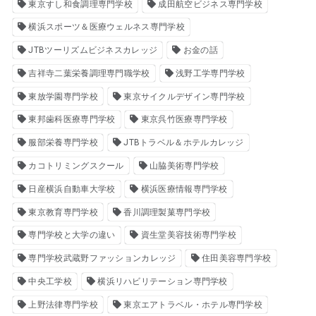
東京すし和食調理専門学校
成田航空ビジネス専門学校
横浜スポーツ＆医療ウェルネス専門学校
JTBツーリズムビジネスカレッジ
お金の話
吉祥寺二葉栄養調理専門職学校
浅野工学専門学校
東放学園専門学校
東京サイクルデザイン専門学校
東邦歯科医療専門学校
東京呉竹医療専門学校
服部栄養専門学校
JTBトラベル＆ホテルカレッジ
カコトリミングスクール
山脇美術専門学校
日産横浜自動車大学校
横浜医療情報専門学校
東京教育専門学校
香川調理製菓専門学校
専門学校と大学の違い
資生堂美容技術専門学校
専門学校武蔵野ファッションカレッジ
住田美容専門学校
中央工学校
横浜リハビリテーション専門学校
上野法律専門学校
東京エアトラベル・ホテル専門学校