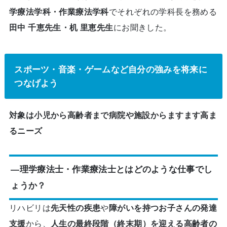
学療法学科・作業療法学科
でそれぞれの学科長を務める
田中 千恵先生・机 里恵先生
にお聞きした。
スポーツ・音楽・ゲームなど自分の強みを将来に
つなげよう
対象は小児から高齢者まで病院や施設からますます高ま
るニーズ
―理学療法士・作業療法士とはどのような仕事でし
ょうか？
リハビリは
先天性の疾患
や
障がいを持つお子さんの発達
支援
から、
人生の最終段階（終末期）を迎える高齢者の