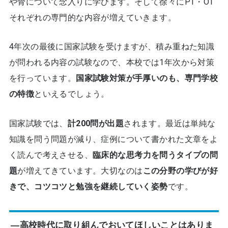
や骨について念入りに学びます。そして徐々にPT・OT
それぞれの専門的な内容が増えていきます。
4年次の最後に国家試験を受けますが、積み重ねた知識
が問われる内容の試験なので、本校では1年次から対策
を行っています。
国家試験対策が手厚いのも、専門学校
の特徴
といえるでしょう。
国家試験では、
計200問が出題
されます。最近は単純な
知識を問う問題が減り、症例について書かれた文章をよ
く読んで考えさせる、
臨床的な思考力を問うタイプの問
題
が増えてきています。大切なのは
この分野の学びが好
きで、コツコツと勉強を継続していく姿勢
です。
―高校時代に取り組んでおいてほしいことはありま