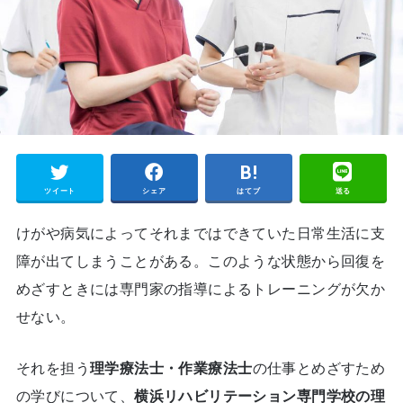
ツイート
シェア
はてブ
送る
けがや病気によってそれまではできていた日常生活に支
障が出てしまうことがある。このような状態から回復を
めざすときには専門家の指導によるトレーニングが欠か
せない。
それを担う
理学療法士・作業療法士
の仕事とめざすため
の学びについて、
横浜リハビリテーション専門学校の理