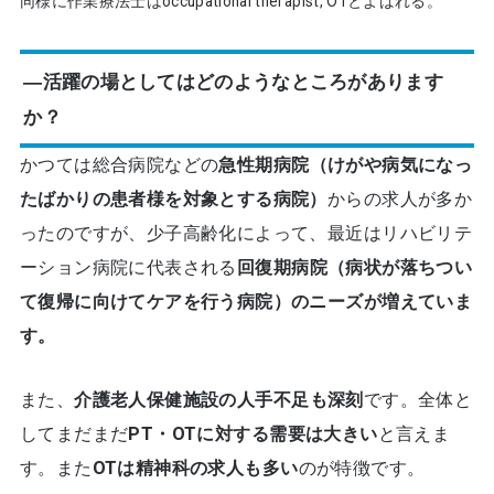
同様に作業療法士はoccupational therapist, OTとよばれる。
―活躍の場としてはどのようなところがあります
か？
かつては総合病院などの
急性期病院（けがや病気になっ
たばかりの患者様を対象とする病院）
からの求人が多か
ったのですが、少子高齢化によって、最近はリハビリテ
ーション病院に代表される
回復期病院（病状が落ちつい
て復帰に向けてケアを行う病院）のニーズが増えていま
す。
また、
介護老人保健施設の人手不足も深刻
です。全体と
してまだまだ
PT・OTに対する需要は大きい
と言えま
す。また
OTは精神科の求人も多い
のが特徴です。