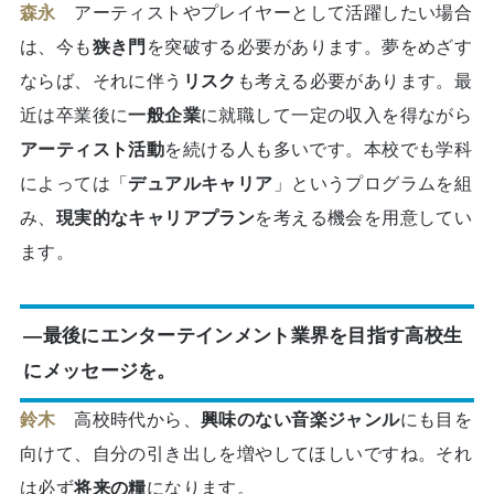
森永
アーティストやプレイヤーとして活躍したい場合
は、今も
狭き門
を突破する必要があります。夢をめざす
ならば、それに伴う
リスク
も考える必要があります。最
近は卒業後に
一般企業
に就職して一定の収入を得ながら
アーティスト活動
を続ける人も多いです。本校でも学科
によっては「
デュアルキャリア
」というプログラムを組
み、
現実的なキャリアプラン
を考える機会を用意してい
ます。
―最後にエンターテインメント業界を目指す高校生
にメッセージを。
鈴木
高校時代から、
興味のない音楽ジャンル
にも目を
向けて、自分の引き出しを増やしてほしいですね。それ
は必ず
将来の糧
になります。