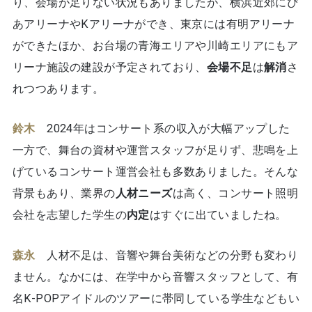
り、会場が足りない状況もありましたが、横浜近郊にぴ
あアリーナやKアリーナができ、東京には有明アリーナ
ができたほか、お台場の青海エリアや川崎エリアにもア
リーナ施設の建設が予定されており、
会場不足
は
解消
さ
れつつあります。
鈴木
2024年はコンサート系の収入が大幅アップした
一方で、舞台の資材や運営スタッフが足りず、悲鳴を上
げているコンサート運営会社も多数ありました。そんな
背景もあり、業界の
人材ニーズ
は高く、コンサート照明
会社を志望した学生の
内定
はすぐに出ていましたね。
森永
人材不足は、音響や舞台美術などの分野も変わり
ません。なかには、在学中から音響スタッフとして、有
名K-POPアイドルのツアーに帯同している学生などもい