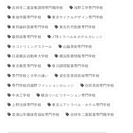
吉祥寺二葉栄養調理専門職学校
浅野工学専門学校
東放学園専門学校
東京サイクルデザイン専門学校
東邦歯科医療専門学校
東京呉竹医療専門学校
服部栄養専門学校
JTBトラベル＆ホテルカレッジ
カコトリミングスクール
山脇美術専門学校
日産横浜自動車大学校
横浜医療情報専門学校
東京教育専門学校
香川調理製菓専門学校
専門学校と大学の違い
資生堂美容技術専門学校
専門学校武蔵野ファッションカレッジ
住田美容専門学校
中央工学校
横浜リハビリテーション専門学校
上野法律専門学校
東京エアトラベル・ホテル専門学校
道灌山学園保育福祉専門学校
吉祥寺二葉製菓専門職学校