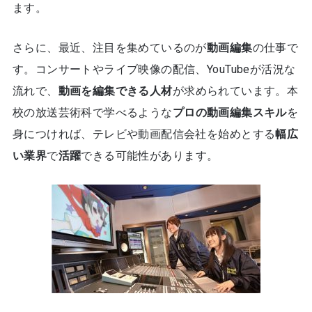
ます。
さらに、最近、注目を集めているのが
動画編集
の仕事で
す。コンサートやライブ映像の配信、YouTubeが活況な
流れで、
動画を編集できる人材
が求められています。本
校の放送芸術科で学べるような
プロの動画編集スキル
を
身につければ、テレビや動画配信会社を始めとする
幅広
い業界
で
活躍
できる可能性があります。