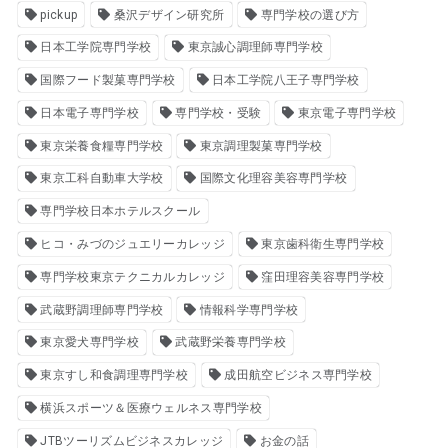
pickup
桑沢デザイン研究所
専門学校の選び方
日本工学院専門学校
東京誠心調理師専門学校
国際フード製菓専門学校
日本工学院八王子専門学校
日本電子専門学校
専門学校・受験
東京電子専門学校
東京栄養食糧専門学校
東京調理製菓専門学校
東京工科自動車大学校
国際文化理容美容専門学校
専門学校日本ホテルスクール
ヒコ・みづのジュエリーカレッジ
東京歯科衛生専門学校
専門学校東京テクニカルカレッジ
窪田理容美容専門学校
武蔵野調理師専門学校
情報科学専門学校
東京愛犬専門学校
武蔵野栄養専門学校
東京すし和食調理専門学校
成田航空ビジネス専門学校
横浜スポーツ＆医療ウェルネス専門学校
JTBツーリズムビジネスカレッジ
お金の話