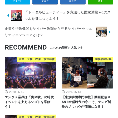
ツイート
シェア
はてブ
送る
「トータルビューティー」を意識した国家試験＋αのス
キルを身につけよう！
企業や行政機関をサイバー攻撃から守るサイバーセキュ
リティエンジニアとは？
RECOMMEND
音楽・音響・映像・放送芸術
学校取材記事
2020.06.15
2026.05.13
エンタメ業界は「実体験」の時代
【東放学園専門学校】動画配信＆
イベントを支えるシゴトを学ぼ
SNS全盛時代の今こそ、テレビ制
う！
作のノウハウが価値になる！
音楽・音響・映像・放送芸術