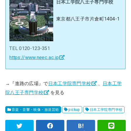
日本工学院八王子専門学校
東京都八王子市片倉町1404-1
TEL 0120-123-351
https://www.neec.ac.jp
→『進路の広場』で
日本工学院専門学校
、
日本工学
院八王子専門学校
を見る
音楽・音響・映像・放送芸術
pickup
日本工学院専門学校