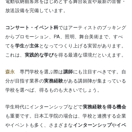
電動収納観客席をはじめとする舞台装置や最新の音響・
放送設備を完備しています。
コンサート・イベント科
ではアーティストのブッキング
からプロモーション、PA、照明、舞台美術まで、すべ
てを
学生
が
主体
となってつくり上げる実習があります。
これは、
実践的な学び
を得る最適な環境だといえます。
森永
専門学校を選ぶ際は
講師
にも注目すべきです。自
分が目指す業界の
実務経験
がある講師陣が集まっている
学校を選べば、得るものも大きいでしょう。
学生時代にインターンシップなどで
実務経験を得る機会
も重要です。日本工学院の場合は、学校と連携する企業
やイベントも多く、さまざまな
インターンシップ
や
イベ