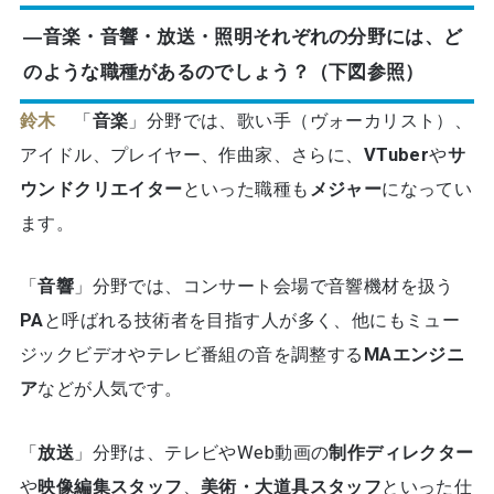
―音楽・音響・放送・照明それぞれの分野には、ど
のような職種があるのでしょう？（下図参照）
鈴木
「
音楽
」分野では、歌い手（ヴォーカリスト）、
アイドル、プレイヤー、作曲家、さらに、
VTuber
や
サ
ウンドクリエイター
といった職種も
メジャー
になってい
ます。
「
音響
」分野では、コンサート会場で音響機材を扱う
PA
と呼ばれる技術者を目指す人が多く、他にもミュー
ジックビデオやテレビ番組の音を調整する
MAエンジニ
ア
などが人気です。
「
放送
」分野は、テレビやWeb動画の
制作ディレクター
や
映像編集スタッフ
、
美術・大道具スタッフ
といった仕