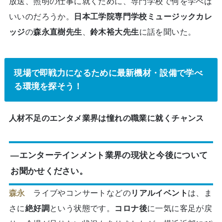
放送、照明の仕事に就くために、専門学校で何を学べば
いいのだろうか。
日本工学院専門学校ミュージックカレ
ッジ
の
森永直樹先生
、
鈴木裕大先生
に話を聞いた。
現場で即戦力になるために最新機材・設備で学べ
る環境を探そう！
人材不足のエンタメ業界は憧れの職業に就くチャンス
―エンターテインメント業界の現状と今後について
お聞かせください。
森永
ライブやコンサートなどの
リアルイベント
は、ま
さに
絶好調
という状態です。
コロナ後
に一気に客足が戻