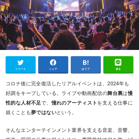
ツイート
シェア
はてブ
送る
コロナ後に完全復活したリアルイベントは、2024年も
好調をキープしている。ライブや動画配信の
舞台裏
は
慢
性的な人材不足
で、
憧れのアーティスト
を支える仕事に
就くことも
夢ではない
という。
そんなエンターテインメント業界を支える音楽、音響、