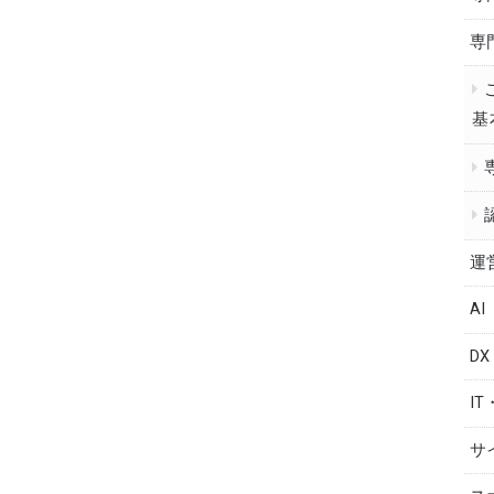
専
基
運
AI
DX
IT
サ