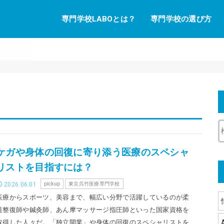
専門学校LABOとは？
専門学校の選び方
ケガや身体の回復に寄り添う医療のスペシャ
リストを目指すには？
2026.06.01
pickup
東京呉竹医療専門学校
医療からスポーツ、美容まで、幅広い分野で活躍しているのが柔
道整復師や鍼灸師、あん摩マッサージ指圧師といった国家資格を
取得した人々だ。「独立開業」や身体の回復のスペシャリストを