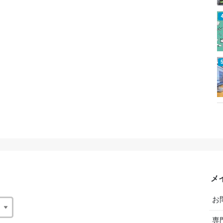
メ
お
専