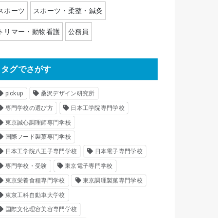
スポーツ
スポーツ・柔整・鍼灸
トリマー・動物看護
公務員
タグでさがす
pickup
桑沢デザイン研究所
専門学校の選び方
日本工学院専門学校
東京誠心調理師専門学校
国際フード製菓専門学校
日本工学院八王子専門学校
日本電子専門学校
専門学校・受験
東京電子専門学校
東京栄養食糧専門学校
東京調理製菓専門学校
東京工科自動車大学校
国際文化理容美容専門学校