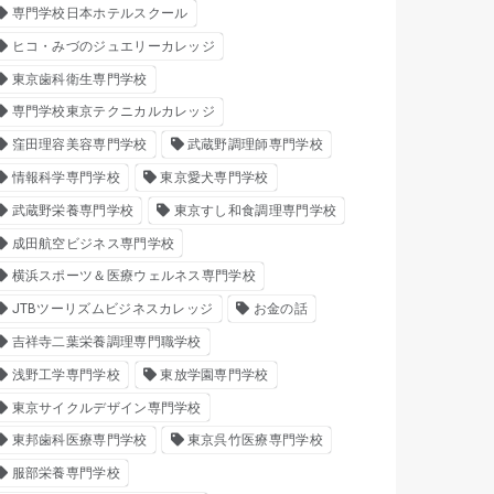
専門学校日本ホテルスクール
ヒコ・みづのジュエリーカレッジ
東京歯科衛生専門学校
専門学校東京テクニカルカレッジ
窪田理容美容専門学校
武蔵野調理師専門学校
情報科学専門学校
東京愛犬専門学校
武蔵野栄養専門学校
東京すし和食調理専門学校
成田航空ビジネス専門学校
横浜スポーツ＆医療ウェルネス専門学校
JTBツーリズムビジネスカレッジ
お金の話
吉祥寺二葉栄養調理専門職学校
浅野工学専門学校
東放学園専門学校
東京サイクルデザイン専門学校
東邦歯科医療専門学校
東京呉竹医療専門学校
服部栄養専門学校