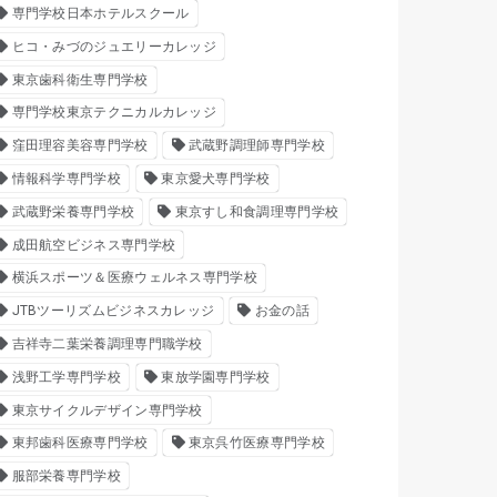
専門学校日本ホテルスクール
ヒコ・みづのジュエリーカレッジ
東京歯科衛生専門学校
専門学校東京テクニカルカレッジ
窪田理容美容専門学校
武蔵野調理師専門学校
情報科学専門学校
東京愛犬専門学校
武蔵野栄養専門学校
東京すし和食調理専門学校
成田航空ビジネス専門学校
横浜スポーツ＆医療ウェルネス専門学校
JTBツーリズムビジネスカレッジ
お金の話
吉祥寺二葉栄養調理専門職学校
浅野工学専門学校
東放学園専門学校
東京サイクルデザイン専門学校
東邦歯科医療専門学校
東京呉竹医療専門学校
服部栄養専門学校