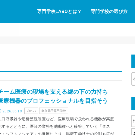
専門学校LABOとは？
専門学校の選び方
チーム医療の現場を支える縁の下の力持ち
医療機器のプロフェッショナルを目指そう
2026.05.19
pickup
東京電子専門学校
人口呼吸器や透析監視装置など、医療現場で扱われる機器が高度
化するとともに、医師の業務を他職種へと移管していく「タス
ク・シフト／シェア」の進展により、臨床工学技士の役割も広が