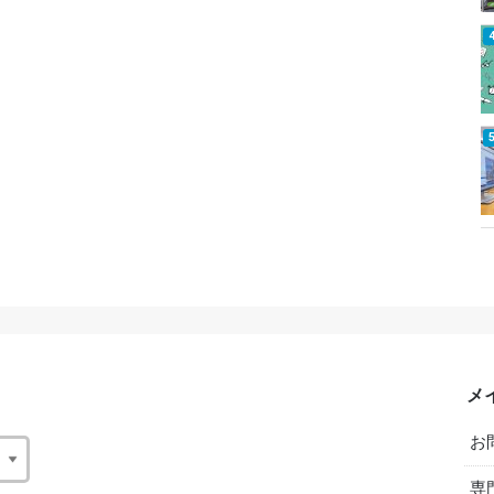
メ
お
専