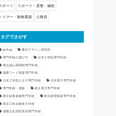
スポーツ
スポーツ・柔整・鍼灸
トリマー・動物看護
公務員
タグでさがす
pickup
桑沢デザイン研究所
専門学校の選び方
日本工学院専門学校
東京誠心調理師専門学校
国際フード製菓専門学校
日本工学院八王子専門学校
日本電子専門学校
専門学校・受験
東京電子専門学校
東京栄養食糧専門学校
東京調理製菓専門学校
東京工科自動車大学校
国際文化理容美容専門学校