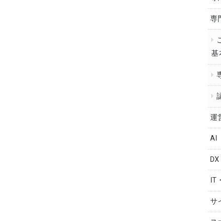
専
基
運
AI
DX
IT
サ