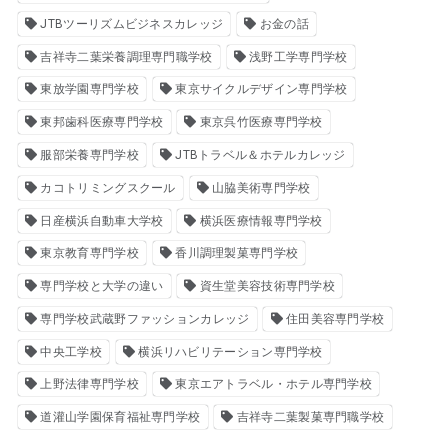
JTBツーリズムビジネスカレッジ
お金の話
吉祥寺二葉栄養調理専門職学校
浅野工学専門学校
東放学園専門学校
東京サイクルデザイン専門学校
東邦歯科医療専門学校
東京呉竹医療専門学校
服部栄養専門学校
JTBトラベル＆ホテルカレッジ
カコトリミングスクール
山脇美術専門学校
日産横浜自動車大学校
横浜医療情報専門学校
東京教育専門学校
香川調理製菓専門学校
専門学校と大学の違い
資生堂美容技術専門学校
専門学校武蔵野ファッションカレッジ
住田美容専門学校
中央工学校
横浜リハビリテーション専門学校
上野法律専門学校
東京エアトラベル・ホテル専門学校
道灌山学園保育福祉専門学校
吉祥寺二葉製菓専門職学校