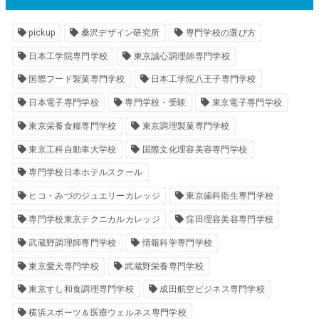
pickup
桑沢デザイン研究所
専門学校の選び方
日本工学院専門学校
東京誠心調理師専門学校
国際フード製菓専門学校
日本工学院八王子専門学校
日本電子専門学校
専門学校・受験
東京電子専門学校
東京栄養食糧専門学校
東京調理製菓専門学校
東京工科自動車大学校
国際文化理容美容専門学校
専門学校日本ホテルスクール
ヒコ・みづのジュエリーカレッジ
東京歯科衛生専門学校
専門学校東京テクニカルカレッジ
窪田理容美容専門学校
武蔵野調理師専門学校
情報科学専門学校
東京愛犬専門学校
武蔵野栄養専門学校
東京すし和食調理専門学校
成田航空ビジネス専門学校
横浜スポーツ＆医療ウェルネス専門学校